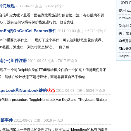
·
《DEL
我们展现
2012-04-22 点击：7492 评论:6
·
使用htt
自信和定力呢？且看下面在湖北恩施进行的冒险（注：有心脏病不要
·
Intraw
状，没有任何软绳等保护措施进行的。他首先徒...
·
Delph
mnEh的OnGetCellParams事件
2011-09-03 点击：6279 评论:0
·
关于发表
TColunmnEh重要的事件之一，用好了这个事件，可以达到妙笔生花的境界。
奖励政
·
Xe5开
atus搭配，派生出一列的行状态标记，一目了然...
·
XE5开
和电话)
·
Delph
指南(三)组件注册
2011-09-03 点击：7617 评论:0
了一个对Delphi自身的TEdit编辑框控件的一个扩充！但是我们并不
it一样，能够在设计状态下进行设计，而是非得要自己手动创...
psLock和NumLock键的
状态
2011-09-03 点击：5034 评论:0
>部分代码：procedure ToggleNumLock;var KeyState: TKeyboardState;b
些内部事件
2011-09-03 点击：5019 评论:0
然后增加上一些自己的处理过程，这里我以TMenuItem的私有内部事