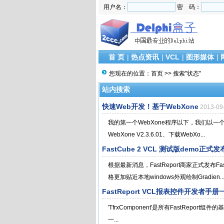
用户名：
密 码：
首 页
|
热点资讯
|
VCL
|
图形媒体
|
您现在的位置：
首页
>> 搜索"状态"
站内搜索
快速Web开发！基于WebXone
2013-0
我的第一个WebXone程序以下，我们以一个最简单
WebXone V2.3.6.01、下载WebXo...
FastCube 2 VCL 测试版demo正式
根据最新消息，FastReport商家正式发布Fa
格更加贴近本地windows外观绘制Gradien..
FastReport VCL报表控件开发者手册一：
'TfrxComponent'是所有FastReport组件的基类，
一...