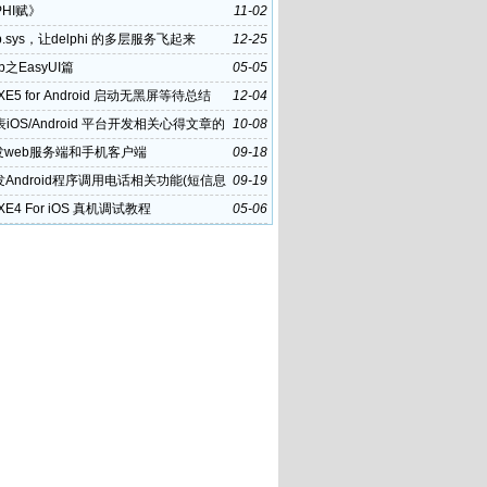
PHI赋》
11-02
p.sys，让delphi 的多层服务飞起来
12-25
eb之EasyUI篇
05-05
i XE5 for Android 启动无黑屏等待总结
12-04
iOS/Android 平台开发相关心得文章的
10-08
策
发web服务端和手机客户端
09-18
发Android程序调用电话相关功能(短信息
09-19
i XE4 For iOS 真机调试教程
05-06