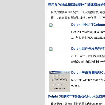
程序员的挑战和探险精神在湖北恩施给
程序员需要自信和定力，你认为你有多少的
看），此冒险家是迪恩·波特，他签署了生死
Delphi中妙用TColun
GetCellParams是
1、与数据集的UpdateSt
Delphi组件开发教程
在上一篇中，我们简单的实现
能像Delphi自己的TEd
Delphi中设置和获取Ca
600) this.width = 600;'
egin //...
Delphi XE的RTTI增强动态Hook某
我这里的主要目的是挂钩某些内部私有事件，