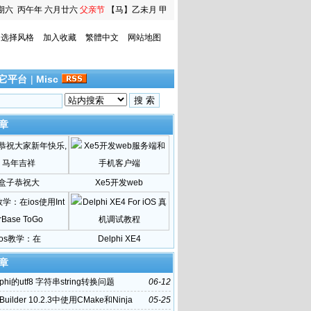
期六
丙午年 六月廿六
父亲节
【马】乙未月 甲
寅日
选择风格
加入收藏
繁體中文
网站地图
它平台
|
Misc
章
盒子恭祝大
Xe5开发web
ios教学：在
Delphi XE4
章
phi的utf8 字符串string转换问题
06-12
Builder 10.2.3中使用CMake和Ninja
05-25