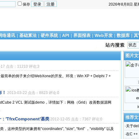
保存
2026年8月8日
星
网络通讯
|
基础算法
|
硬件系统
|
API
|
界面报表
|
Web开发
|
数据库
|
其
图片文
9-17 点击：11210 评论:3
的例子来介绍WebXone的开发。环境：Win XP + Delphi 7 +
发布！
2013-03-22 点击：8823 评论:0
stCube 2 VCL 测试版demo，详情如下：网格（Grid）改善数据源网
.
推荐文
'TfrxComponent'基类
2012-12-05 点击：7367 评论:0
·
关于del
这种类型的对象拥有“coordinates”, “size”, “font” ，“visibility” 以及
·
在C ++ 