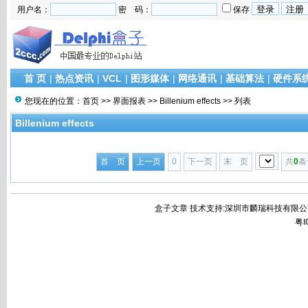
用户名：
密 码：
保存
首 页
|
热点资讯
|
VCL
|
图形媒体
|
网络通讯
|
基础算法
|
硬件系
您现在的位置：
首页
>>
界面报表
>>
Billenium effects
>> 列表
Billenium effects
首 页
上一页
0
下一页
末 页
共
0
条
盒子文章 技术支持:深圳市麟瑞科技有限公
粤I