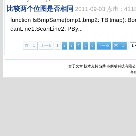
比较两个位图是否相同
2011-09-03 点击：411
function IsBmpSame(bmp1,bmp2: TBitmap): Boolea
canLine1,ScanLine2: PBy...
首 页
上一页
1
2
3
4
5
6
下一页
末 页
盒子文章 技术支持:深圳市麟瑞科技有限公
粤I