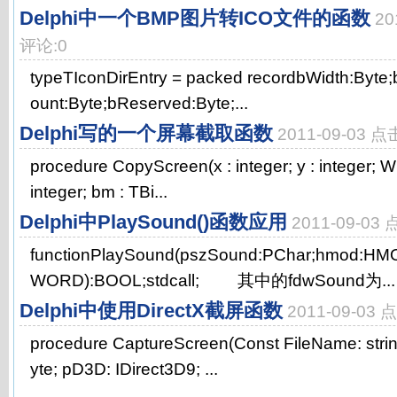
Delphi中一个BMP图片转ICO文件的函数
20
评论:0
typeTIconDirEntry = packed recordbWidth:Byte;
ount:Byte;bReserved:Byte;...
Delphi写的一个屏幕截取函数
2011-09-03 
procedure CopyScreen(x : integer; y : integer; Wid
integer; bm : TBi...
Delphi中PlaySound()函数应用
2011-09-03
functionPlaySound(pszSound:PChar;hmod:H
WORD):BOOL;stdcall; 其中的fdwSound为...
Delphi中使用DirectX截屏函数
2011-09-03
procedure CaptureScreen(Const FileName: string
yte; pD3D: IDirect3D9; ...