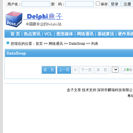
用户名：
密 码：
保存
首 页
|
热点资讯
|
VCL
|
图形媒体
|
网络通讯
|
基础算法
|
硬件系
您现在的位置：
首页
>>
网络通讯
>>
DataSnap
>> 列表
DataSnap
首 页
上一页
0
下一页
末 页
共
0
条
盒子文章 技术支持:深圳市麟瑞科技有限公
粤I