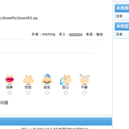
本类推
没有
PicShow/PicShowXE5.zip
本类固
作者：smching 录入：
smching
来源：修改
没有
很棒
愤怒
搞笑
恶心
不解
的问题