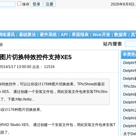
保存
2026年8月9日
网络通讯
|
基础算法
|
硬件系统
|
API
|
界面报表
|
Web开发
|
数据库
|
其
内容
本类热
ow图片切换特效控件支持XE5
·
Delp
14/1/17 13:00:00 点击：
11516
·
Delph
·
Delp
切换特效控件，可以让你设计176种图片切换效果。TPicShow的最后
·
TPic
dio XE5。 通过创建一个安装文件包，用此安装文件包来安装TPicSho
·
Delp
:http://ediy...
·
Delph
设计176种图片切换效果。
·
Delphi
·
Delp
支持RAD Studio XE5。 通过创建一个安装文件包，用此安装文件包来安装T
·
Delph
行无阻了。
操作
·
关于De