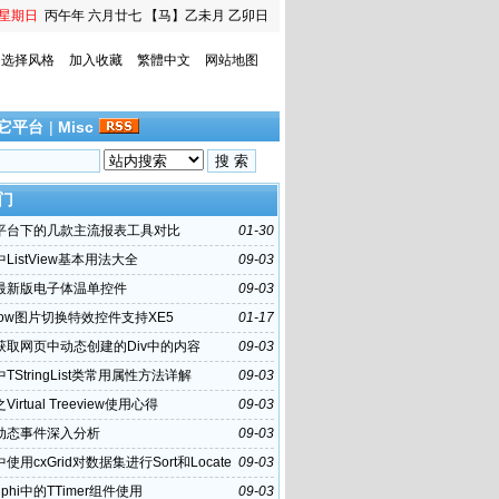
星期日
丙午年 六月廿七
【马】乙未月 乙卯日
选择风格
加入收藏
繁體中文
网站地图
它平台
|
Misc
门
hi平台下的几款主流报表工具对比
01-30
i中ListView基本用法大全
09-03
hi最新版电子体温单控件
09-03
Show图片切换特效控件支持XE5
01-17
hi获取网页中动态创建的Div中的内容
09-03
i中TStringList类常用属性方法详解
09-03
之Virtual Treeview使用心得
09-03
hi动态事件深入分析
09-03
i中使用cxGrid对数据集进行Sort和Locate
09-03
lphi中的TTimer组件使用
09-03