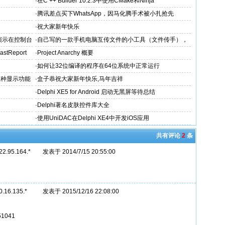
·
在C ++ Builder 10.2.3中使用CMake和Ninja
·
腾讯差点买下WhatsApp，因马化腾手术被小扎抢先
·
祝大家新年快乐
(演示在控制台
·
自己写的一款手机电脑互传文件的小工具（文件传手），
希望得到大家认可和指点
stReport
·
Project Anarchy 概要
·
如何让32位编译的程序在64位系统中正常运行
gif五种显示功能
·
盒子恭祝大家新年快乐,马年吉祥
·
Delphi XE5 for Android 启动无黑屏等待总结
·
Delphi著名皮肤控件库大全
·
使用UniDAC在Delphi XE4中开发iOS应用
共有评论
2
条
22.95.164.*
发表于 2014/7/15 20:55:00
0.16.135.*
发表于 2015/12/16 22:08:00
351041