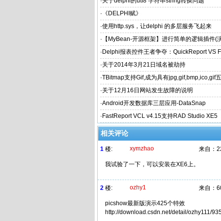
·
关于delphi的utf8 字符串string转换问题
·
《DELPHI赋》
·
使用http.sys，让delphi 的多层服务飞起来
·
【MyBean-开源框架】进行简单的逻辑插件
中应用)
·
Delphi报表控件王者争夺：QuickReport VS Fa
·
关于2014年3月21日域名被劫持
·
TBitmap支持Gif,成为具有jpg,gif,bmp,ico,
的图片控件
·
关于12月16日网站发生故障的说明
·
Android开发数据库三层应用-DataSnap
·
FastReport VCL v4.15支持RAD Studio XE5
相关评论
xymzhao
1
楼:
来自：
2
我试验了一下，可以安装在XE6上。
ozhy1
2
楼:
来自：
6
picshow最新版演示425个特效
http://download.csdn.net/detail/ozhy111/9