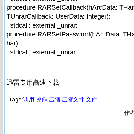
procedure RARSetCallback(hArcData: THand
TUnrarCallback; UserData: Integer);
stdcall; external _unrar;
procedure RARSetPassword(hArcData: THa
har);
stdcall; external _unrar;
迅雷专用高速下载
Tags:
调用
操作
压缩
压缩文件
文件
作