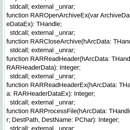
stdcall; external _unrar;
function RAROpenArchiveEx(var ArchiveD
eDataEx): THandle;
stdcall; external _unrar;
function RARCloseArchive(hArcData: THandl
stdcall; external _unrar;
function RARReadHeader(hArcData: THandl
RARHeaderData): Integer;
stdcall; external _unrar;
function RARReadHeaderEx(hArcData: THa
a: RARHeaderDataEx): Integer;
stdcall; external _unrar;
function RARProcessFile(hArcData: THandle
r; DestPath, DestName: PChar): Integer;
stdcall; external _unrar;