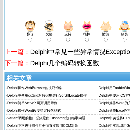
惊讶
欠揍
支持
很棒
愤怒
搞笑
上一篇：
Delphi中常见一些异常情况Exceptio
下一篇：
Delphi几个编码转换函数
相关文章
·
Delphi操作WebBrowser的技巧锦集
·
Delphi用Enable
选择变灰
·
Delphi中使用cxGrid对数据集进行Sort和Locate操作
·
Delphi中使用IC
·
Delphi简单ActiveX网页调用示例
·
Delphi操作Word
·
Delphi操作Word改变指定段落格式
·
Delphi操作Excel
·
Variant调用的接口必须是由IDispatch接口继承问题
·
Delphi中实现将H
·
Delphi中不进行组件注册而直接调用COM对象
·
Delphi中实现调用Go