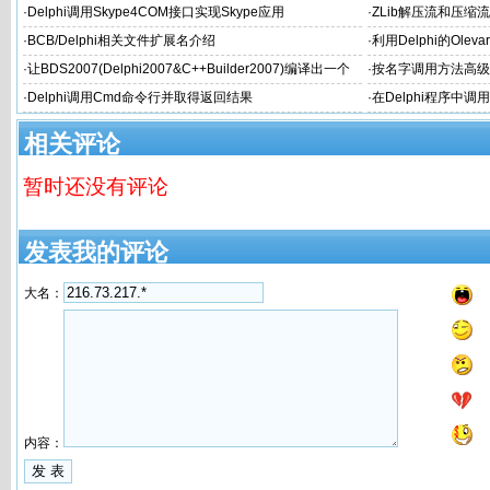
·
Delphi调用Skype4COM接口实现Skype应用
·
ZLib解压流和压缩流
·
BCB/Delphi相关文件扩展名介绍
·
利用Delphi的Oleva
·
让BDS2007(Delphi2007&C++Builder2007)编译出一个
·
按名字调用方法高级
个性的文件名
·
Delphi调用Cmd命令行并取得返回结果
·
在Delphi程序中
相关评论
暂时还没有评论
发表我的评论
大名：
内容：