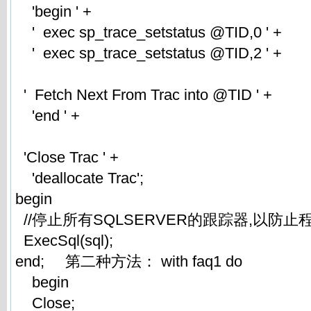
'begin ' +
' exec sp_trace_setstatus @TID,0 ' +
' exec sp_trace_setstatus @TID,2 ' +
' Fetch Next From Trac into @TID ' +
'end ' +
'Close Trac ' +
'deallocate Trac';
begin
//停止所有SQLSERVER的跟踪器,以防
ExecSql(sql);
end; 第二种方法： with faq1 do
begin
Close;