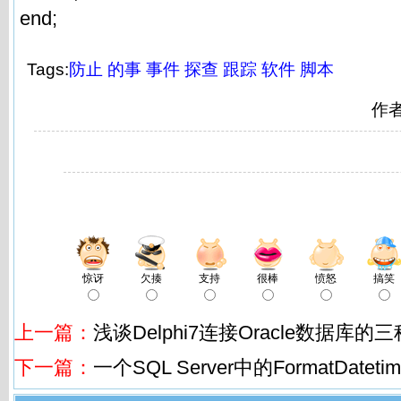
end;
Tags:
防止
的事
事件
探查
跟踪
软件
脚本
作
惊讶
欠揍
支持
很棒
愤怒
搞笑
上一篇：
浅谈Delphi7连接Oracle数据库的
下一篇：
一个SQL Server中的FormatDatet