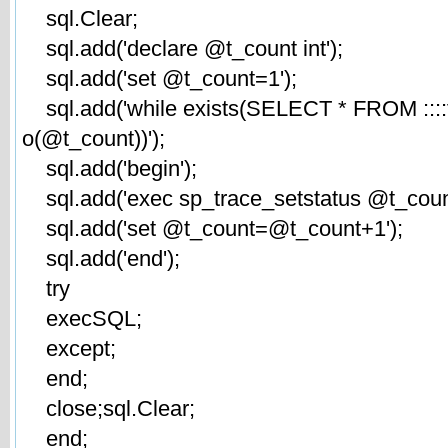
sql.Clear;
sql.add('declare @t_count int');
sql.add('set @t_count=1');
sql.add('while exists(SELECT * FROM ::::f
o(@t_count))');
sql.add('begin');
sql.add('exec sp_trace_setstatus @t_count
sql.add('set @t_count=@t_count+1');
sql.add('end');
try
execSQL;
except;
end;
close;sql.Clear;
end;