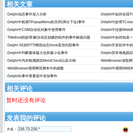
相关文章
·
Delphi动态事件深入分析
·
Delphi中如何实现
·
Delphi中检测TPopupMenu的关闭(弹出下拉)事件
·
Delphi中妙用TColu
·
Delphi中COM自动化对象中使用事件
·
Delphi中挂接IWeb
·
TMethod的妙用:解决动态创建的组件的事件赋值问题
·
Delphi中如何知
·
Delphi XE的RTTI增强动态Hook某些内部事件
·
Delphi开发软件中的
·
Delphi中判断窗体最大化和最小化事件
·
Delphi异常堆栈跟踪+Ho
·
Delphi中内存检测跟踪MemCheck以及示例
·
WebBrowser读
·
WebBrowser调用网页脚本中的函数
·
Delphi中调用WMI(W
·
Delphi向事件查看器中添加事件
相关评论
暂时还没有评论
发表我的评论
大名：