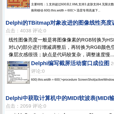
主要特性：1.支持超过600关2.XML支持3.皮肤支持4.无限次
推和移动 600) this.width = 600;'> 迅雷专用高速下...
Delphi的TBitmap对象改进的图像线性亮
点击：4038 评论:0
线性图像亮度一般是将图像像素的RGB转换为HSL
对L(V)部分进行增减调整后，再转换为RGB颜
像层次感很强；缺点是代码较复杂，调整速度慢...
Delphi编写截屏活动窗口成位图
2
评论:0
600) this.width = 600;'>procedure ScreenShot(activeWindow: 
Delphi中获取计算机中的MIDI软波表(MIDI
点击：2059 评论:0