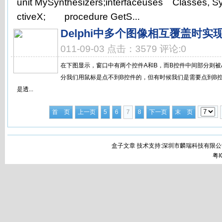
unit MySynthesizers;interfaceuses Classes, Sys
ctiveX; procedure GetS...
Delphi中多个图像相互覆盖时
011-09-03 点击：3579 评论:0
在下图显示，窗口中有两个控件A和B，而B控件中间部分则被
分我们用鼠标是点不到B控件的，但有时候我们是需要点到B控
是透...
首 页
上一页
5
6
7
8
下一页
末 页
盒子文章 技术支持:深圳市麟瑞科技有限公
粤I