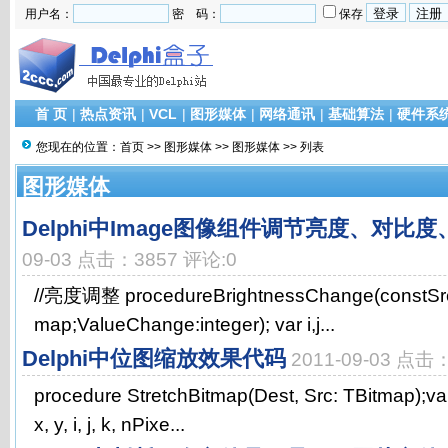
用户名：
密 码：
保存
首 页
|
热点资讯
|
VCL
|
图形媒体
|
网络通讯
|
基础算法
|
硬件系
您现在的位置：
首页
>>
图形媒体
>>
图形媒体
>> 列表
图形媒体
Delphi中Image图像组件调节亮度、对比
09-03 点击：3857 评论:0
//亮度调整 procedureBrightnessChange(constSr
map;ValueChange:integer); var i,j...
Delphi中位图缩放效果代码
2011-09-03 点击
procedure StretchBitmap(Dest, Src: TBitmap);var
x, y, i, j, k, nPixe...