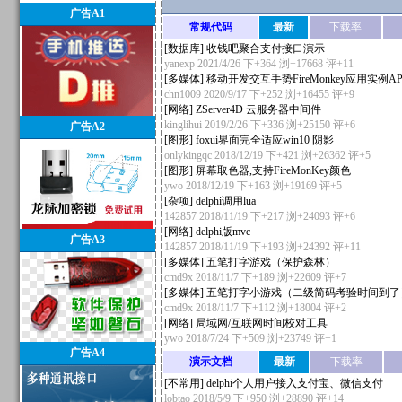
广告A1
常规代码
最新
下载率
[
数据库
]
收钱吧聚合支付接口演示
yanexp
2021/4/26 下+364 浏+17668
评+11
[
多媒体
]
移动开发交互手势FireMonkey应用实例AP
chn1009
2020/9/17 下+252 浏+16455
评+9
[
网络
]
ZServer4D 云服务器中间件
kinglihui
2019/2/26 下+336 浏+25150
评+6
广告A2
[
图形
]
foxui界面完全适应win10 阴影
onlykingqc
2018/12/19 下+421 浏+26362
评+5
[
图形
]
屏幕取色器,支持FireMonKey颜色
ywo
2018/12/19 下+163 浏+19169
评+5
[
杂项
]
delphi调用lua
142857
2018/11/19 下+217 浏+24093
评+6
[
网络
]
delphi版mvc
广告A3
142857
2018/11/19 下+193 浏+24392
评+11
[
多媒体
]
五笔打字游戏（保护森林）
cmd9x
2018/11/7 下+189 浏+22609
评+7
[
多媒体
]
五笔打字小游戏（二级简码考验时间到了
cmd9x
2018/11/7 下+112 浏+18004
评+2
[
网络
]
局域网/互联网时间校对工具
ywo
2018/7/24 下+509 浏+23749
评+1
广告A4
演示文档
最新
下载率
[
不常用
]
delphi个人用户接入支付宝、微信支付
lobtao
2018/5/9 下+950 浏+28890
评+14