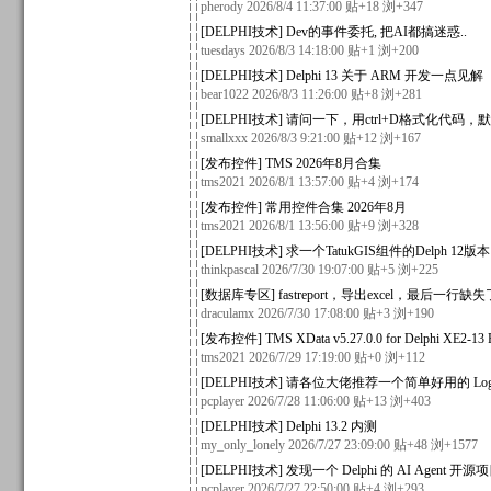
pherody
2026/8/4 11:37:00 贴+18 浏+347
[
DELPHI技术
]
Dev的事件委托, 把AI都搞迷惑..
tuesdays
2026/8/3 14:18:00 贴+1 浏+200
[
DELPHI技术
]
Delphi 13 关于 ARM 开发一点见解
bear1022
2026/8/3 11:26:00 贴+8 浏+281
[
DELPHI技术
]
请问一下，用ctrl+D格式化代码
smallxxx
2026/8/3 9:21:00 贴+12 浏+167
[
发布控件
]
TMS 2026年8月合集
tms2021
2026/8/1 13:57:00 贴+4 浏+174
[
发布控件
]
常用控件合集 2026年8月
tms2021
2026/8/1 13:56:00 贴+9 浏+328
[
DELPHI技术
]
求一个TatukGIS组件的Delph 12
thinkpascal
2026/7/30 19:07:00 贴+5 浏+225
[
数据库专区
]
fastreport，导出excel，最后一行
draculamx
2026/7/30 17:08:00 贴+3 浏+190
[
发布控件
]
TMS XData v5.27.0.0 for Delphi XE2-13 F
tms2021
2026/7/29 17:19:00 贴+0 浏+112
[
DELPHI技术
]
请各位大佬推荐一个简单好用的 Log
pcplayer
2026/7/28 11:06:00 贴+13 浏+403
[
DELPHI技术
]
Delphi 13.2 内测
my_only_lonely
2026/7/27 23:09:00 贴+48 浏+1577
[
DELPHI技术
]
发现一个 Delphi 的 AI Agent 开源
pcplayer
2026/7/27 22:50:00 贴+4 浏+293