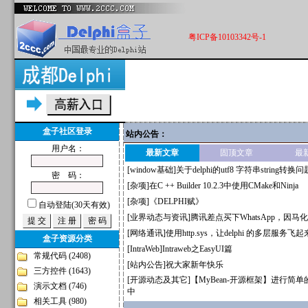
粤ICP备10103342号-1
盒子社区登录
站内公告：
用户名：
最新文章
固顶文章
最
[
window基础
]
关于delphi的utf8 字符串string转换问
密 码：
[
杂项
]
在C ++ Builder 10.2.3中使用CMake和Ninja
[
杂项
]
《DELPHI赋》
自动登陆(30天有效)
[
业界动态与资讯
]
腾讯差点买下WhatsApp，因
[
网络通讯
]
使用http.sys，让delphi 的多层服务飞起
盒子资源分类
[
IntraWeb
]
Intraweb之EasyUI篇
常规代码
(2408)
[
站内公告
]
祝大家新年快乐
三方控件
(1643)
[
开源动态及其它
]
【MyBean-开源框架】进行简
演示文档
(746)
中
相关工具
(980)