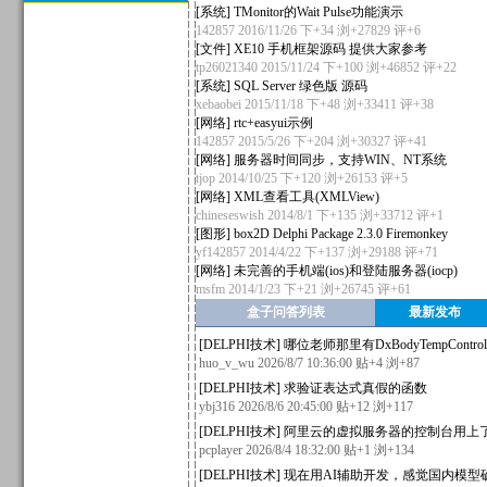
[
系统
]
TMonitor的Wait Pulse功能演示
142857
2016/11/26 下+34 浏+27829
评+6
[
文件
]
XE10 手机框架源码 提供大家参考
tp26021340
2015/11/24 下+100 浏+46852
评+22
[
系统
]
SQL Server 绿色版 源码
xebaobei
2015/11/18 下+48 浏+33411
评+38
[
网络
]
rtc+easyui示例
142857
2015/5/26 下+204 浏+30327
评+41
[
网络
]
服务器时间同步，支持WIN、NT系统
tjop
2014/10/25 下+120 浏+26153
评+5
[
网络
]
XML查看工具(XMLView)
chineseswish
2014/8/1 下+135 浏+33712
评+1
[
图形
]
box2D Delphi Package 2.3.0 Firemonkey
yf142857
2014/4/22 下+137 浏+29188
评+71
[
网络
]
未完善的手机端(ios)和登陆服务器(iocp)
msfm
2014/1/23 下+21 浏+26745
评+61
盒子问答列表
最新发布
[
DELPHI技术
]
哪位老师那里有DxBodyTempCont
huo_v_wu
2026/8/7 10:36:00 贴+4 浏+87
[
DELPHI技术
]
求验证表达式真假的函数
ybj316
2026/8/6 20:45:00 贴+12 浏+117
[
DELPHI技术
]
阿里云的虚拟服务器的控制台用上了
pcplayer
2026/8/4 18:32:00 贴+1 浏+134
[
DELPHI技术
]
现在用AI辅助开发，感觉国内模型