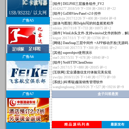
[
组件
]
DELPHI三层服务组件_FV2
41426277
2018/5/9 下+359 浏+20613
评+22
[
组件
]
GzDBViewPanel v2.0 控件
wendyjia
2017/12/26 下+400 浏+18404
评+8
广告A5
[
媒体与图形
]
用Delphi写的转盘摇奖程序
mlskin
2017/11/8 下+733 浏+16975
评+2
[
插件
]
WimLib头文件-支持wim/esd文件的制作，
kngstr
2017/11/1 下+97 浏+13706
评+1
[
网络
]
DataSnap三层中间件 +APP移动开发(无
tp26021340
2017/7/3 下+308 浏+19301
评+2
[
其他
]
superobject使用演示
广告A6
star5
2017/5/31 下+678 浏+18940
评+3
[
组件
]
NetHTTPClientDemo
star5
2017/1/5 下+880 浏+20105
评+1
[
互联网
]
宏业通微信支付体验完美实现
ywcljty
2016/11/26 下+148 浏+17773
评+10
[
系统
]
(科博瑞)服装销售管理软件
wanglongkuang
2016/9/26 下+527 浏+19216
评+9
广告A7
盒子问答悬赏
精 品 源 码 列 表
最新发布