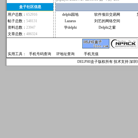
盒子社区信息
用户总数：
652916
delphi园地
软件项目交易网
帖子总数：
548131
Lazarus
刘艺的网络空间
资料总数：
23947
学delphi
Delphi之窗
文章总数：
486324
实用工具：
手机号码查询
IP地址查询
手机充值
DELPHI盒子版权所有 技术支持:深圳市麟